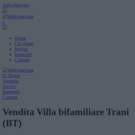
Area riservata
×
Home
Chi siamo
Servizi
Immobili
Contatti
01
Home
Agenzia
Servizi
Immobili
Contatti
Vendita Villa bifamiliare Trani
(BT)