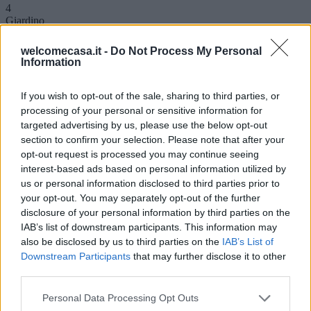
4
Giardino
Comune
Cortile
welcomecasa.it -
Do Not Process My Personal
Comune
Information
Terrazzo
Comune
Box auto
If you wish to opt-out of the sale, sharing to third parties, or
Box auto
processing of your personal or sensitive information for
Condizioni
targeted advertising by us, please use the below opt-out
Abitabile
section to confirm your selection. Please note that after your
Riscaldamento
opt-out request is processed you may continue seeing
Autonomo
interest-based ads based on personal information utilized by
Camino
Si
us or personal information disclosed to third parties prior to
Chiavi
your opt-out. You may separately opt-out of the further
Si
disclosure of your personal information by third parties on the
Cucina
IAB’s list of downstream participants. This information may
Si
also be disclosed by us to third parties on the
IAB’s List of
Infissi in legno
Downstream Participants
that may further disclose it to other
Si
Porta blindata
third parties.
Si
Veranda
Personal Data Processing Opt Outs
Si