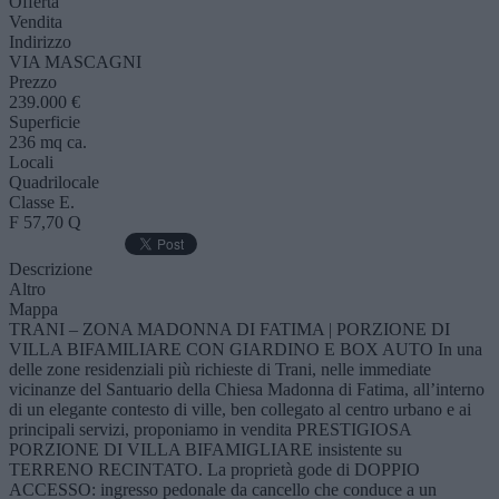
Offerta
Vendita
Indirizzo
VIA MASCAGNI
Prezzo
239.000 €
Superficie
236 mq ca.
Locali
Quadrilocale
Classe E.
F 57,70 Q
Descrizione
Altro
Mappa
TRANI – ZONA MADONNA DI FATIMA | PORZIONE DI
VILLA BIFAMILIARE CON GIARDINO E BOX AUTO In una
delle zone residenziali più richieste di Trani, nelle immediate
vicinanze del Santuario della Chiesa Madonna di Fatima, all’interno
di un elegante contesto di ville, ben collegato al centro urbano e ai
principali servizi, proponiamo in vendita PRESTIGIOSA
PORZIONE DI VILLA BIFAMIGLIARE insistente su
TERRENO RECINTATO. La proprietà gode di DOPPIO
ACCESSO: ingresso pedonale da cancello che conduce a un