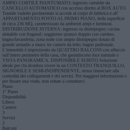
AMPIO CORTILE PIANTUMATO; ingresso carrabile da
CANCELLO AUTOMATICO con accesso diretto al BOX AUTO.
Tramite vialetto pavimentato si accede al corpo di fabbrica e all’
APPARTAMENTO POSTO AL PRIMO PIANO, della superficie
di circa 236 MQ, caratterizzato da ambienti ampi e luminosi.
DISTRIBUZIONE INTERNA: ingresso su disimpegno; cucina
abitabile con fragassè; soggiorno–pranzo doppio con camino;
bagno/lavanderia; zona notte con ampio disimpegno dotato di
grande armadio a muro; tre camere da letto; bagno padronale.
L’immobile è impreziosito da QUATTRO BALCONI con affaccio
sull’intero perimetro della casa, che garantiscono luce naturale e
VISTA PANORAMICA. DISPONIBILE SUBITO Soluzione
ideale per chi desidera vivere in un CONTESTO TRANQUILLO,
SIGNORILE E SEMI-INDIPENDENTE, senza rinunciare alla
comodità dei collegamenti e dei servizi. Per maggiori informazioni o
per fissare una visita, non esitate a contattarci.
Piano
1° Piano
Disponibilità
Libero
Camere
3
Servizi
2
Balconi