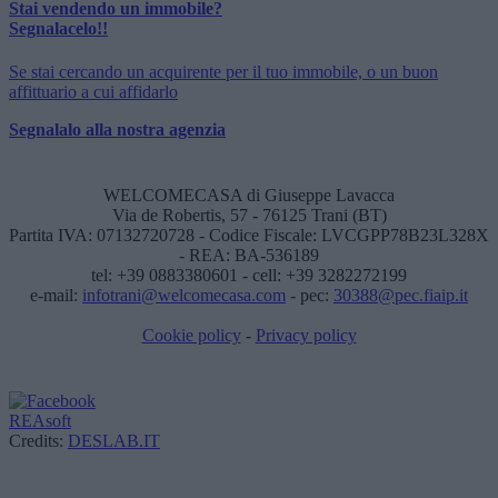
Stai vendendo un immobile?
Segnalacelo!!
Se stai cercando un acquirente per il tuo immobile, o un buon
affittuario a cui affidarlo
Segnalalo alla nostra agenzia
WELCOMECASA di Giuseppe Lavacca
Via de Robertis, 57 - 76125 Trani (BT)
Partita IVA: 07132720728 - Codice Fiscale: LVCGPP78B23L328X
- REA: BA-536189
tel: +39 0883380601 - cell: +39 3282272199
e-mail:
infotrani@welcomecasa.com
- pec:
30388@pec.fiaip.it
Cookie policy
-
Privacy policy
REAsoft
Credits:
DESLAB.IT